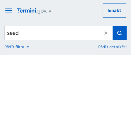
Ienākt
Rādīt filtru
Rādīt detalizēti
No
Uz
Nozare