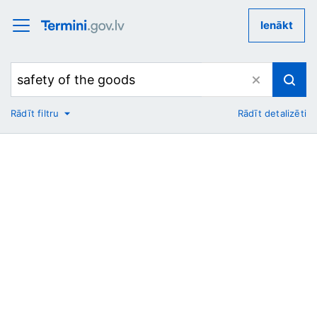
Ienākt
Rādīt filtru
Rādīt detalizēti
No
Uz
Nozare