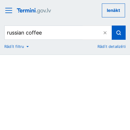
Ienākt
Rādīt filtru
Rādīt detalizēti
No
Uz
Nozare