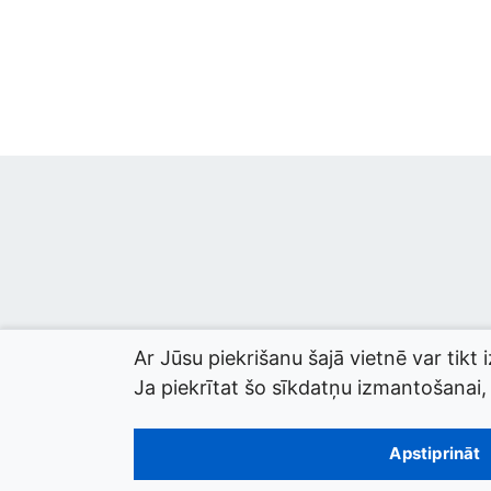
Ar Jūsu piekrišanu šajā vietnē var tikt 
Ja piekrītat šo sīkdatņu izmantošanai, l
© 2026 termini.gov.lv. Izstrādātājs:
Tilde
.
Apstiprināt