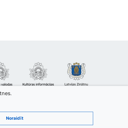
atnes.
Noraidīt