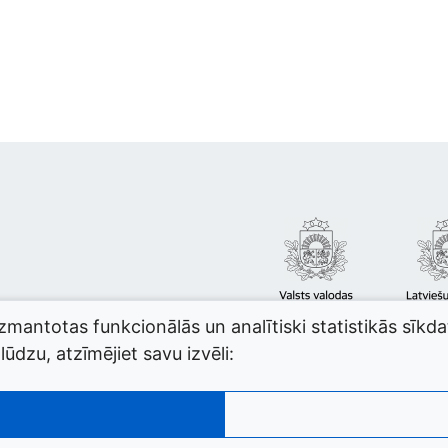
izmantotas funkcionālās un analītiski statistikās sīkd
ūdzu, atzīmējiet savu izvēli: