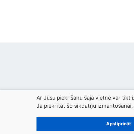
Ar Jūsu piekrišanu šajā vietnē var tikt 
Ja piekrītat šo sīkdatņu izmantošanai, l
© 2026 termini.gov.lv. Izstrādātājs:
Tilde
.
Apstiprināt