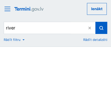
Ienākt
Rādīt filtru
Rādīt detalizēti
No
Uz
Nozare