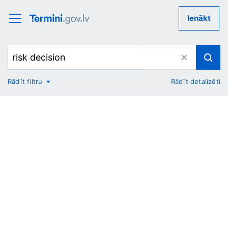
Ienākt
Rādīt filtru
Rādīt detalizēti
No
Uz
Nozare