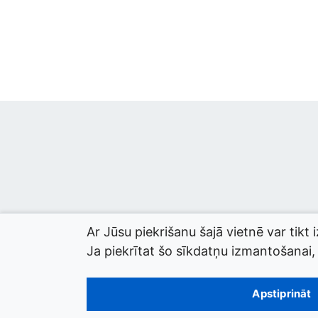
Ar Jūsu piekrišanu šajā vietnē var tikt 
Ja piekrītat šo sīkdatņu izmantošanai, l
© 2026 termini.gov.lv. Izstrādātājs:
Tilde
.
Apstiprināt