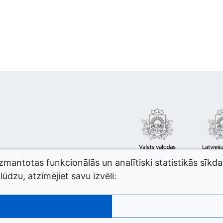
izmantotas funkcionālās un analītiski statistikās sīkd
ūdzu, atzīmējiet savu izvēli: