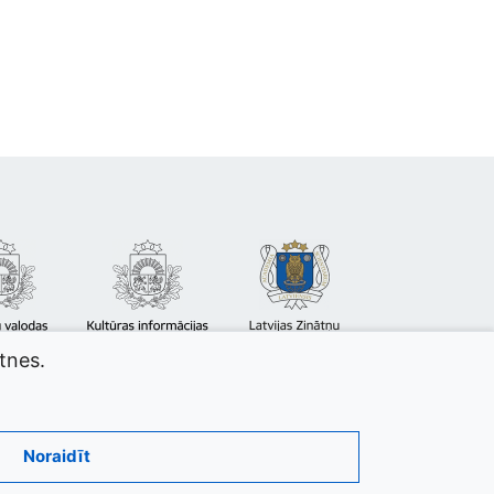
atnes.
Noraidīt