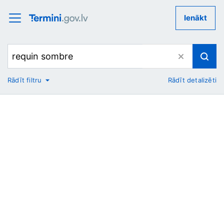
Ienākt
Rādīt filtru
Rādīt detalizēti
No
Uz
Nozare