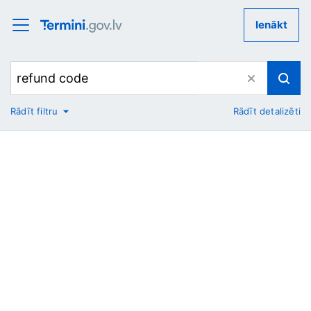
Ienākt
Rādīt filtru
Rādīt detalizēti
No
Uz
Nozare