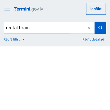
Ienākt
Rādīt filtru
Rādīt detalizēti
No
Uz
Nozare