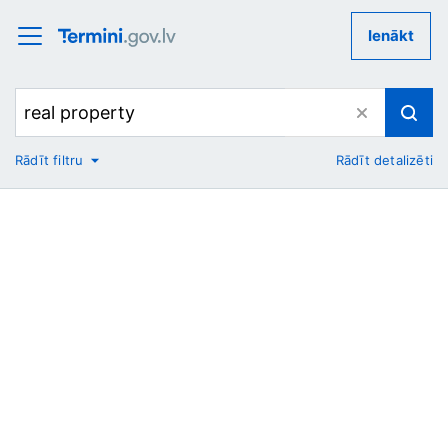
Ienākt
Rādīt filtru
Rādīt detalizēti
No
Uz
Nozare