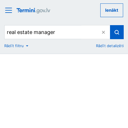
Ienākt
Rādīt filtru
Rādīt detalizēti
No
Uz
Nozare