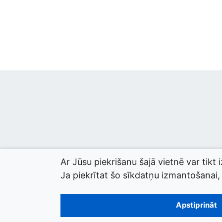
Ar Jūsu piekrišanu šajā vietnē var tikt 
Ja piekrītat šo sīkdatņu izmantošanai, l
© 2026 termini.gov.lv. Izstrādātājs:
Tilde
.
Apstiprināt