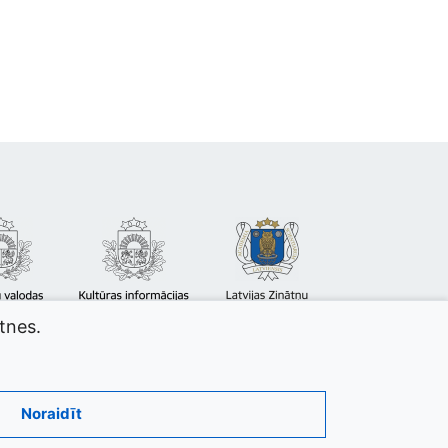
atnes.
Noraidīt