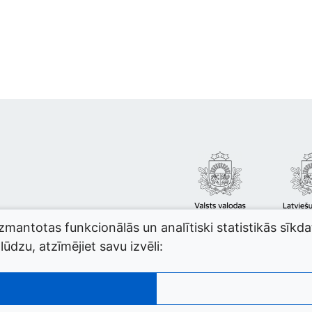
izmantotas funkcionālās un analītiski statistikās sīkd
ūdzu, atzīmējiet savu izvēli: