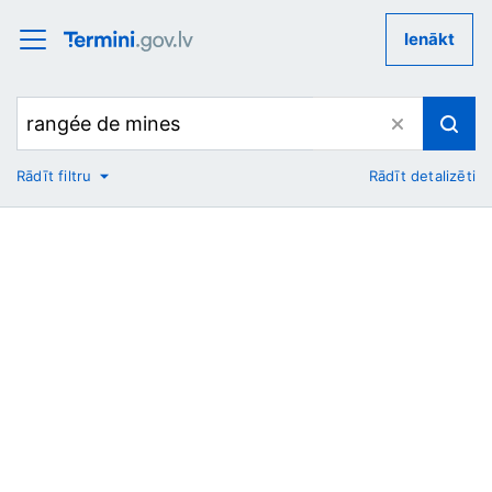
Ienākt
Rādīt filtru
Rādīt detalizēti
No
Uz
Nozare