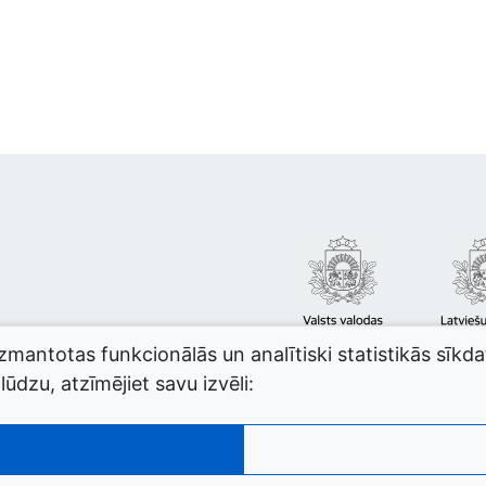
izmantotas funkcionālās un analītiski statistikās sīkd
ūdzu, atzīmējiet savu izvēli: