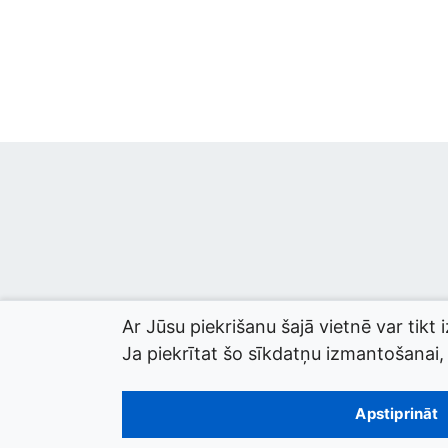
Ar Jūsu piekrišanu šajā vietnē var tikt 
Ja piekrītat šo sīkdatņu izmantošanai, l
© 2026 termini.gov.lv. Izstrādātājs:
Tilde
.
Apstiprināt