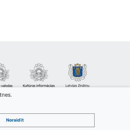
atnes.
Noraidīt