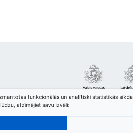
izmantotas funkcionālās un analītiski statistikās sīkd
ūdzu, atzīmējiet savu izvēli: