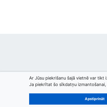
Ar Jūsu piekrišanu šajā vietnē var tikt 
Ja piekrītat šo sīkdatņu izmantošanai, l
© 2026 termini.gov.lv. Izstrādātājs:
Tilde
.
Apstiprināt