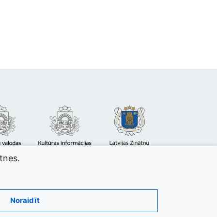
atnes.
Noraidīt