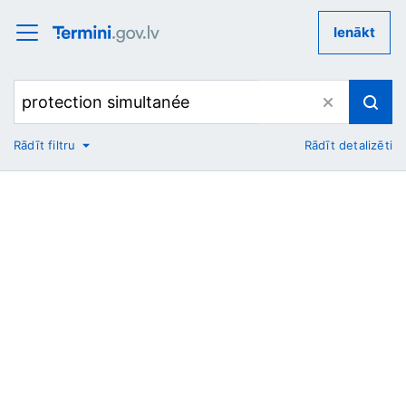
Ienākt
Rādīt filtru
Rādīt detalizēti
No
Uz
Nozare