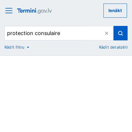
Ienākt
Rādīt filtru
Rādīt detalizēti
No
Uz
Nozare