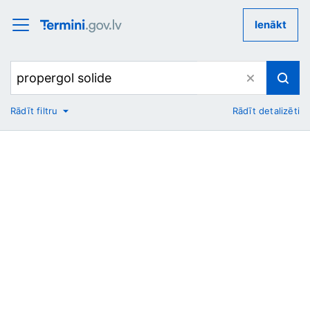
Ienākt
Rādīt filtru
Rādīt detalizēti
No
Uz
Nozare