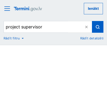
Ienākt
Rādīt filtru
Rādīt detalizēti
No
Uz
Nozare