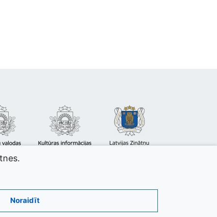
atnes.
Noraidīt