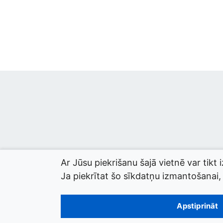
Ar Jūsu piekrišanu šajā vietnē var tikt 
Ja piekrītat šo sīkdatņu izmantošanai, l
© 2026 termini.gov.lv. Izstrādātājs:
Tilde
.
Apstiprināt