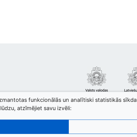
izmantotas funkcionālās un analītiski statistikās sīkd
ūdzu, atzīmējiet savu izvēli: