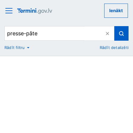
Ienākt
Rādīt filtru
Rādīt detalizēti
No
Uz
Nozare