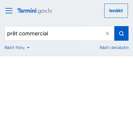
Ienākt
Rādīt filtru
Rādīt detalizēti
No
Uz
Nozare