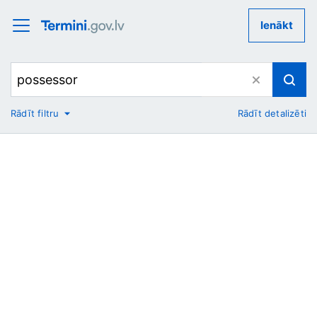
Ienākt
Rādīt filtru
Rādīt detalizēti
No
Uz
Nozare