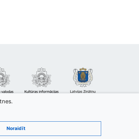
atnes.
Noraidīt