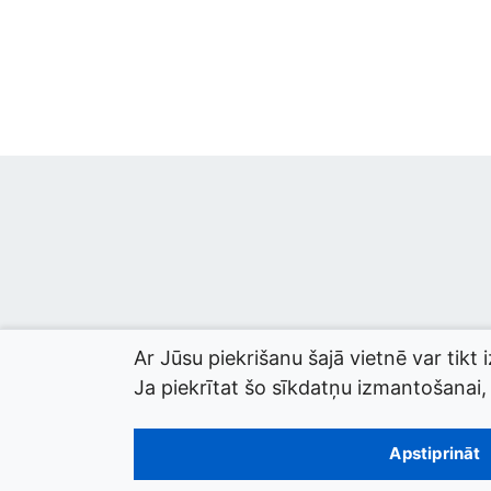
Ar Jūsu piekrišanu šajā vietnē var tikt 
Ja piekrītat šo sīkdatņu izmantošanai, l
© 2026 termini.gov.lv. Izstrādātājs:
Tilde
.
Apstiprināt