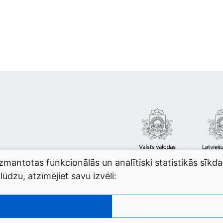
izmantotas funkcionālās un analītiski statistikās sīkd
ūdzu, atzīmējiet savu izvēli: