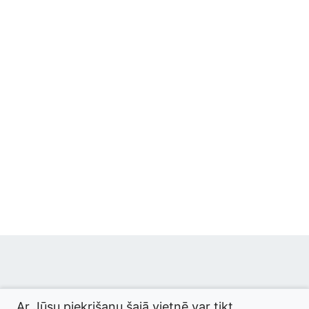
© 2026 termini.gov.lv. Izstrādātājs:
Tilde
.
Ar Jūsu piekrišanu šajā vietnē var tikt