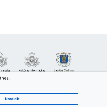
atnes.
Noraidīt