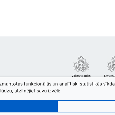
izmantotas funkcionālās un analītiski statistikās sīkd
ūdzu, atzīmējiet savu izvēli: