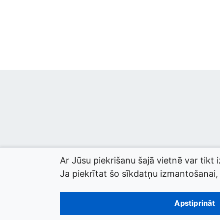
Ar Jūsu piekrišanu šajā vietnē var tikt 
Ja piekrītat šo sīkdatņu izmantošanai, l
© 2026 termini.gov.lv. Izstrādātājs:
Tilde
.
Apstiprināt