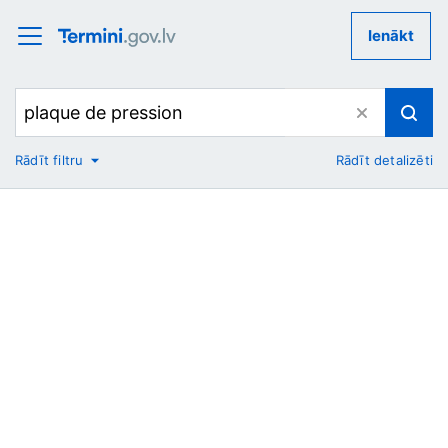
Ienākt
Rādīt filtru
Rādīt detalizēti
No
Uz
Nozare