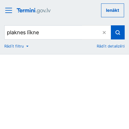
Ienākt
Rādīt filtru
Rādīt detalizēti
No
Uz
Nozare