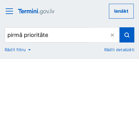
Ienākt
Rādīt filtru
Rādīt detalizēti
No
Uz
Nozare