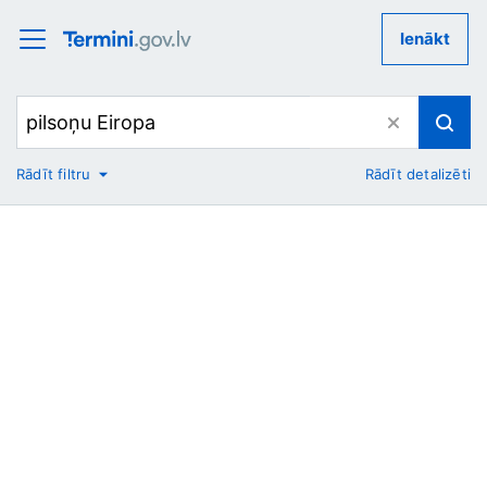
Ienākt
Rādīt filtru
Rādīt detalizēti
No
Uz
Nozare