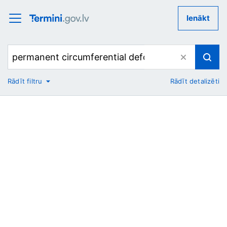
Ienākt
Rādīt filtru
Rādīt detalizēti
No
Uz
Nozare