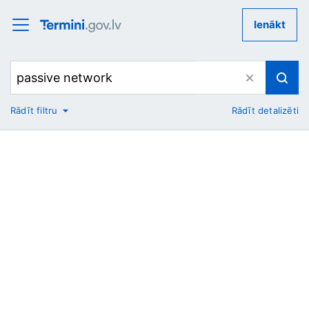
Ienākt
Rādīt filtru
Rādīt detalizēti
No
Uz
Nozare