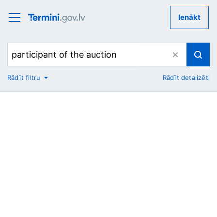
Ienākt
Rādīt filtru
Rādīt detalizēti
No
Uz
Nozare