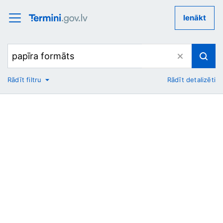
Ienākt
Rādīt filtru
Rādīt detalizēti
No
Uz
Nozare