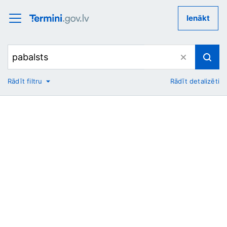
Ienākt
Rādīt filtru
Rādīt detalizēti
No
Uz
Nozare