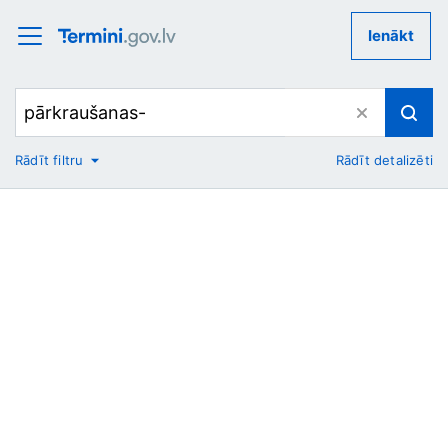
Ienākt
Rādīt filtru
Rādīt detalizēti
No
Uz
Nozare