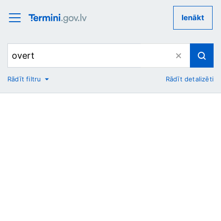
Ienākt
Rādīt filtru
Rādīt detalizēti
No
Uz
Nozare