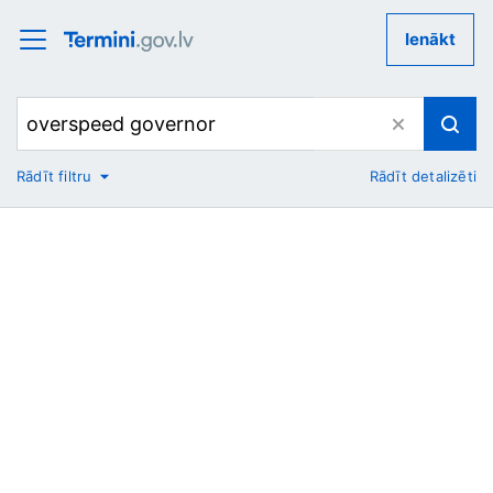
Ienākt
Rādīt filtru
Rādīt detalizēti
No
Uz
Nozare