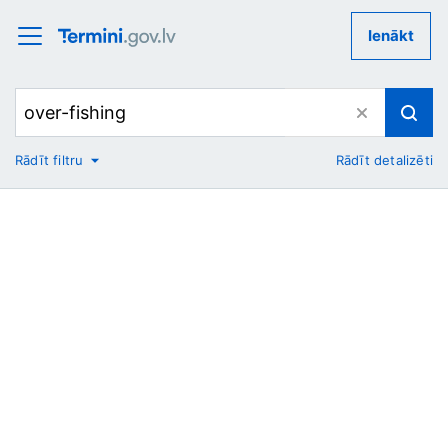
Ienākt
Rādīt filtru
Rādīt detalizēti
No
Uz
Nozare