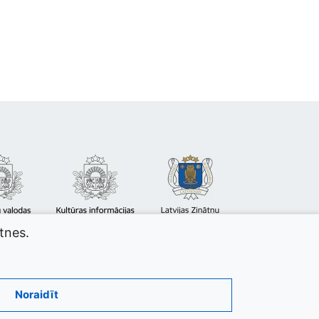
atnes.
Noraidīt