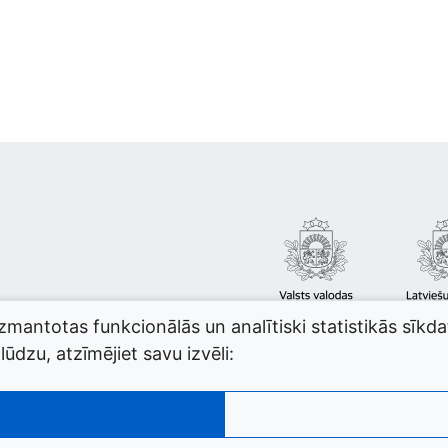
izmantotas funkcionālās un analītiski statistikās sīkd
ūdzu, atzīmējiet savu izvēli: