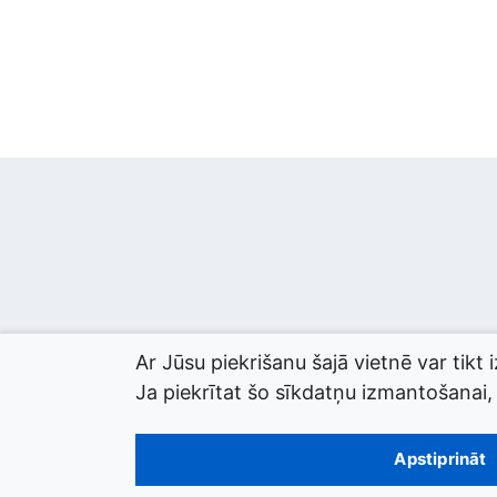
Ar Jūsu piekrišanu šajā vietnē var tikt 
Ja piekrītat šo sīkdatņu izmantošanai, l
© 2026 termini.gov.lv. Izstrādātājs:
Tilde
.
Apstiprināt