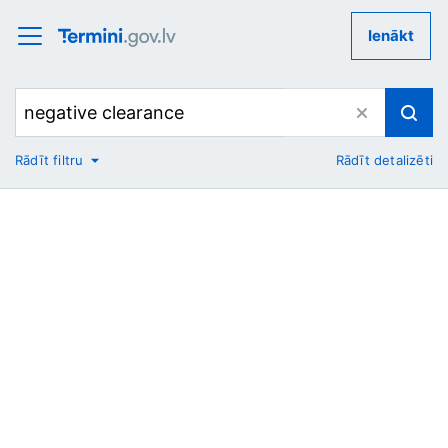
Ienākt
Rādīt filtru
Rādīt detalizēti
No
Uz
Nozare