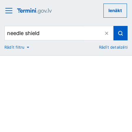
Ienākt
Rādīt filtru
Rādīt detalizēti
No
Uz
Nozare