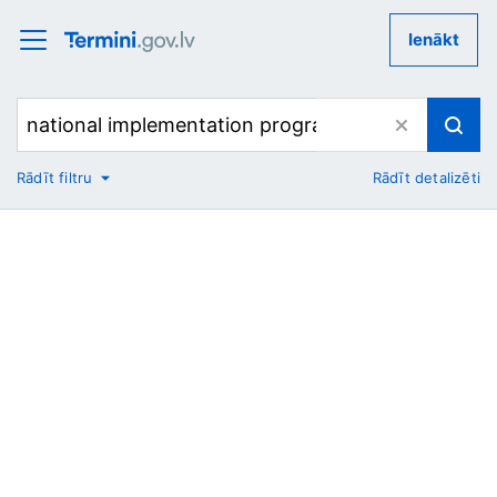
Ienākt
Rādīt filtru
Rādīt detalizēti
No
Uz
Nozare