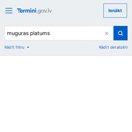
Ienākt
Rādīt filtru
Rādīt detalizēti
No
Uz
Nozare