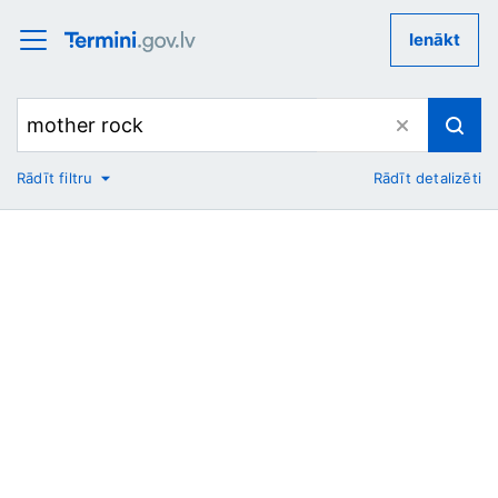
Ienākt
Rādīt filtru
Rādīt detalizēti
No
Uz
Nozare