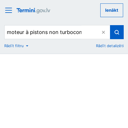
Ienākt
Rādīt filtru
Rādīt detalizēti
No
Uz
Nozare