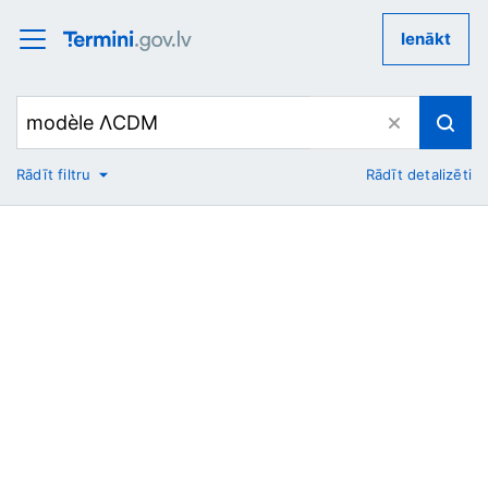
Ienākt
Rādīt filtru
Rādīt detalizēti
No
Uz
Nozare