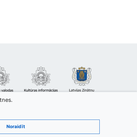
atnes.
Noraidīt