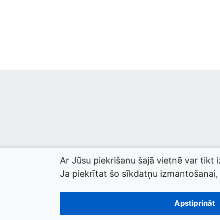
Ar Jūsu piekrišanu šajā vietnē var tikt 
Ja piekrītat šo sīkdatņu izmantošanai, l
© 2026 termini.gov.lv. Izstrādātājs:
Tilde
.
Apstiprināt