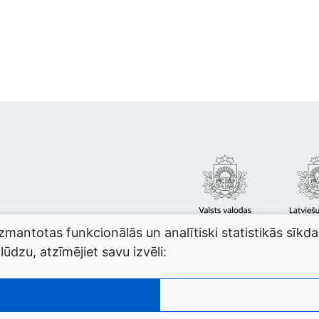
izmantotas funkcionālās un analītiski statistikās sīkd
ūdzu, atzīmējiet savu izvēli: